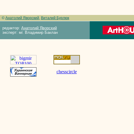
©
Анатолий Яворский
,
Виталий Бурлюк
редактор:
Анатолий Яворский
эксперт: мг. Владимир Баклан
chesscircle