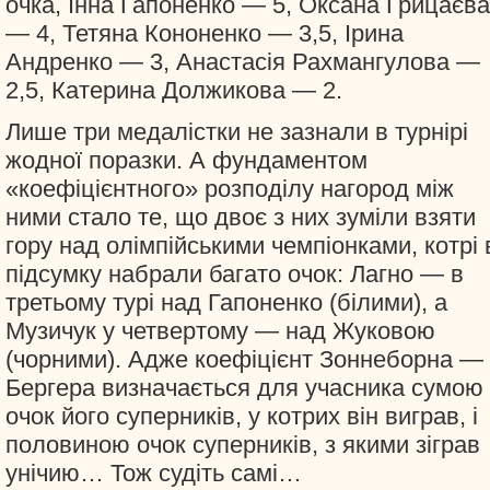
очка, Інна Гапоненко — 5, Оксана Грицаєва
— 4, Тетяна Кононенко — 3,5, Ірина
Андренко — 3, Анастасія Рахмангулова —
2,5, Катерина Должикова — 2.
Лише три медалістки не зазнали в турнірі
жодної поразки. А фундаментом
«коефіцієнтного» розподілу нагород між
ними стало те, що двоє з них зуміли взяти
гору над олімпійськими чемпіонками, котрі 
підсумку набрали багато очок: Лагно — в
третьому турі над Гапоненко (білими), а
Музичук у четвертому — над Жуковою
(чорними). Адже коефіцієнт Зоннеборна —
Бергера визначається для учасника сумою
очок його суперників, у котрих він виграв, і
половиною очок суперників, з якими зіграв
унічию… Тож судіть самі…