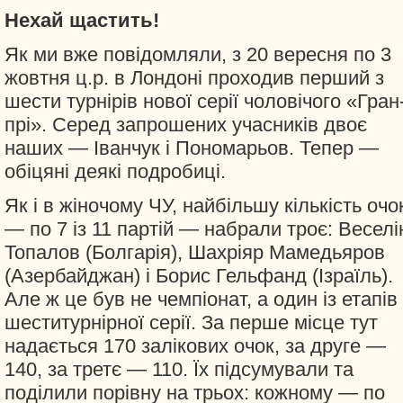
Нехай щастить!
Як ми вже повідомляли, з 20 вересня по 3
жовтня ц.р. в Лондоні проходив перший з
шести турнірів нової серії чоловічого «Гран
прі». Серед запрошених учасників двоє
наших — Іванчук і Пономарьов. Тепер —
обіцяні деякі подробиці.
Як і в жіночому ЧУ, найбільшу кількість очо
— по 7 із 11 партій — набрали троє: Веселі
Топалов (Болгарія), Шахріяр Мамедьяров
(Азербайджан) і Борис Гельфанд (Ізраїль).
Але ж це був не чемпіонат, а один із етапів
шеститурнірної серії. За перше місце тут
надається 170 залікових очок, за друге —
140, за третє — 110. Їх підсумували та
поділили порівну на трьох: кожному — по