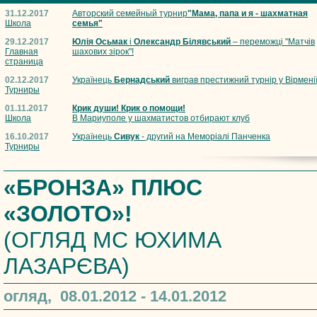
31.12.2017
Авторский семейный турнир
"Мама, папа и я - шахматная
Школа
семья"
29.12.2017
Юлія Осьмак
і
Олександр Білявський
– переможці "Матчів
Главная
шахових зірок"!
страница
02.12.2017
Українець
Бернадський
виграв престижний турнір у Вірмені
Турниры
01.11.2017
Крик души! Крик о помощи!
Школа
В Мариуполе у шахматистов отбирают клуб
16.10.2017
Українець
Сивук
- другий на Меморіалі Панченка
Турниры
«БРОНЗА» ПЛЮС
«ЗОЛОТО»!
(ОГЛЯД МС ЮХИМА
ЛАЗАРЄВА)
огляд, 08.01.2012 - 14.01.2012