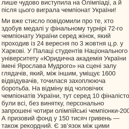
лише чудово виступила на Олімпіаді, а й
після цього виграла чемпіонат України!
Ми вже стисло повідомили про те, хто
здобув медалі у фінальному турнірі 72-го
чемпіонату України серед жінок, який
проходив із 24 вересня по 3 жовтня ц.р. у
Харкові. У Палаці студентів Національного
університету «Юридична академія України
імені Ярослава Мудрого» на сцені залу
глядачів, який, між іншим, уміщує 1600
відвідувачів, точилася захоплююча
боротьба. На відміну від чоловічих
чемпіонатів України, тут серед 10 фіналіст
були всі, без винятку, персонально
запрошені чотири олімпійські чемпіонки-20
А призовий фонд у 150 тисяч гривень —
також рекордний. Є зв’язок між цими