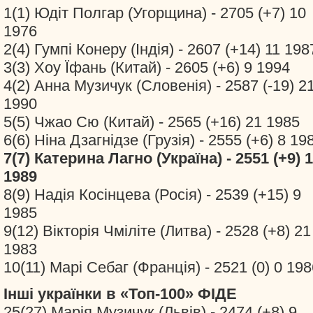
1(1) Юдіт Полгар (Угорщина) - 2705 (+7) 10
1976
2(4) Гумпі Конеру (Індія) - 2607 (+14) 11 198
3(3) Хоу Їфань (Китай) - 2605 (+6) 9 1994
4(2) Анна Музичук (Словенія) - 2587 (-19) 2
1990
5(5) Чжао Сю (Китай) - 2565 (+16) 21 1985
6(6) Ніна Дзагнідзе (Грузія) - 2555 (+6) 8 19
7(7) Катерина Лагно (Україна) - 2551 (+9) 
1989
8(9) Надія Косінцева (Росія) - 2539 (+15) 9
1985
9(12) Вікторія Чміліте (Литва) - 2528 (+8) 21
1983
10(11) Марі Себаг (Франція) - 2521 (0) 0 198
Інші українки в «Топ-100» ФІДЕ
25(27) Марія Музичук (Львів) - 2474 (+8) 9