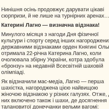
Нинішня осінь продовжує дарувати цікаві
сюрпризи, й не лише на турнірних аренах
Катерині Лагно — визначна відзнака!
Минулого місяця з нагоди Дня фізичної
культури і спорту серед інших нагороджени
державними відзнаками орден Княгині Оль
отримала 22-річна Катерина Лагно, коли
очолювала збірну України, котра здобула
«бронзу» на недавній Всесвітній шаховій
олімпіаді.
Як відзначили мас-медіа, Лагно — перша
шахістка, нагороджена цією найвищою
жіночою відзнакою у різних галузях. Отже,
них включено також і шахи, де досягнення
талановитої донеччанки вельми вагомі: