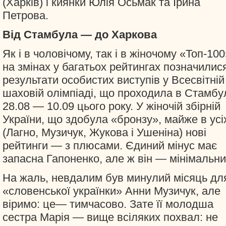
(Харків) і киянки Юлія Осьмак та Ірина
Петрова.
Від Стамбула — до Харкова
Як і в чоловічому, так і в жіночому «Топ-100
на змінах у багатьох рейтингах позначилис
результати особистих виступів у Всесвітній
шаховій олімпіаді, що проходила в Стамбу
28.08 — 10.09 цього року. У жіночій збірній
України, що здобула «бронзу», майже в усі
(Лагно, Музичук, Жукова і Ушеніна) нові
рейтинги — з плюсами. Єдиний мінус має
запасна Гапоненко, але ж він — мінімальни
На жаль, невдалим був минулий місяць дл
«словенської українки» Анни Музичук, але
віримо: це— тимчасово. Зате її молодша
сестра Марія — вище всіляких похвал: не