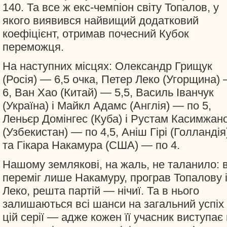
140. Та все ж екс-чемпіон світу Топалов, у
якого виявився найвищий додатковий
коефіцієнт, отримав почесний Кубок
переможця.
На наступних місцях: Олександр Грищук
(Росія) — 6,5 очка, Петер Леко (Угорщина)
6, Ван Хао (Китай) — 5,5, Василь Іванчук
(Україна) і Майкл Адамс (Англія) — по 5,
Леньєр Домінгес (Куба) і Рустам Касимжан
(Узбекистан) — по 4,5, Аніш Гірі (Голландія
та Гікара Накамура (США) — по 4.
Нашому землякові, на жаль, не таланило: в
переміг лише Накамуру, програв Топалову 
Леко, решта партій — нічиї. Та в нього
залишаються всі шанси на загальний успіх
цій серії — адже кожен її учасник виступає 