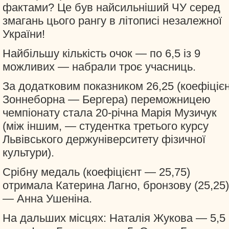
фактами? Це був найсильніший ЧУ серед
змагань цього рангу в літописі незалежної
України!
Найбільшу кількість очок — по 6,5 із 9
можливих — набрали троє учасниць.
За додатковим показником 26,25 (коефіціє
Зоннеборна — Бергера) переможницею
чемпіонату стала 20-річна Марія Музичук
(між іншим, — студентка третього курсу
Львівського держуніверситету фізичної
культури).
Срібну медаль (коефіцієнт — 25,75)
отримала Катерина Лагно, бронзову (25,25)
— Анна Ушеніна.
На дальших місцях: Наталія Жукова — 5,5