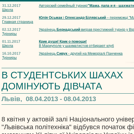
31.12.2017
Авторский семейный турнир
"Мама, папа и я - шахмат
Школа
29.12.2017
Юлія Осьмак
і
Олександр Білявський
– переможці "Ма
Главная страница
02.12.2017
Українець
Бернадський
виграв престижний турнір у Вір
Турниры
01.11.2017
Крик души! Крик о помощи!
Школа
В Мариуполе у шахматистов отбирают клуб
16.10.2017
Українець
Сивук
- другий на Меморіалі Панченка
Турниры
В СТУДЕНТСЬКИХ ШАХАХ
ДОМІНУЮТЬ ДІВЧАТА
Львів, 08.04.2013 - 08.04.2013
8 квітня у актовій залі Національного уніве
"Львівська політехніка" відбувся початок 