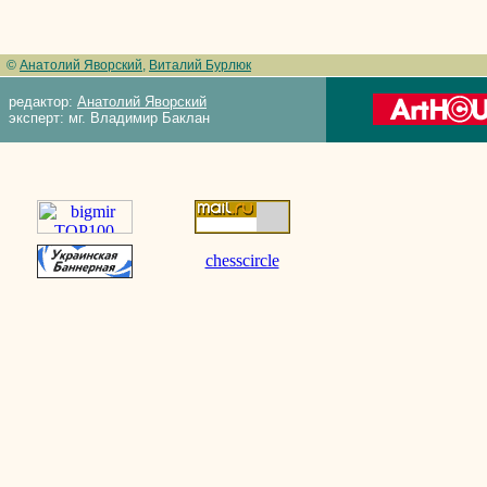
©
Анатолий Яворский
,
Виталий Бурлюк
редактор:
Анатолий Яворский
эксперт: мг. Владимир Баклан
chesscircle