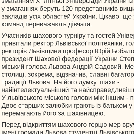
змаганням ХІ літньої Універсіади України і
у змаганнях беруть 120 представників вищ
закладів усіх областей України. Цікаво, що 
команд переважають дівчата.
Учасників шахового турніру та гостей Уніве
привітали ректор Львівської політехніки, г
ректорів Львівщини професор Юрій Бобало,
президент Шахової федерації України Сте
міський голова Львова Андрій Садовий. Ме
столиці, зокрема, відзначив, славні багатор
традиції Львова. На його думку, шахи -
найінтелектуальніший та найсправедливіши
У львівського міського голови між іншим - п
Двоє старших залюбки грають із батьком у
перемагають його за шахівницею.
Перед відкриттям шахового герцю мер вруч
імені громади Львова студентці Львівськог