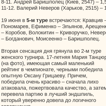
8-11. Андрей Баришполец (Киев, 2547) – 1,
11-12. Валерий Неверов (Харьков, 2515) – 
19 июня в
5-м туре
встречаются: Кравцив 
Пономарев, Ефименко – Эльянов, Арещен
– Коробов, Волокитин – Криворучко, Невер
– Богданович, Моисеенко – Баришполец.
Вторая сенсация дня грянула во 2-м туре
женского турнира. 17-летняя Мария Танцю
(на фото), имеющая самый маленький
рейтинг в чемпионате, черными победила
опытную Оксану Грицаеву. Причем,
победила очень красиво – сначала лихо
атаковала, пожертвовала качество, а зате
перевела партию в лучший эндшпиль,
который уверенно довела до логичного