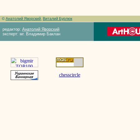
©
Анатолий Яворский
,
Виталий Бурлюк
редактор:
Анатолий Яворский
эксперт: мг. Владимир Баклан
chesscircle