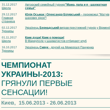
31.12.2017
Авторский семейный турнир
"Мама, папа и я - шахматная
Школа
семья"
29.12.2017
Юлія Осьмак
і
Олександр Білявський
– переможці "Матчів
Главная
шахових зірок"!
страница
02.12.2017
Українець
Бернадський
виграв престижний турнір у Вірмені
Турниры
01.11.2017
Крик души! Крик о помощи!
Школа
В Мариуполе у шахматистов отбирают клуб
16.10.2017
Українець
Сивук
- другий на Меморіалі Панченка
Турниры
ЧЕМПИОНАТ
УКРАИНЫ-2013:
ГРЯНУЛИ ПЕРВЫЕ
СЕНСАЦИИ!
Киев, 15.06.2013 - 26.06.2013