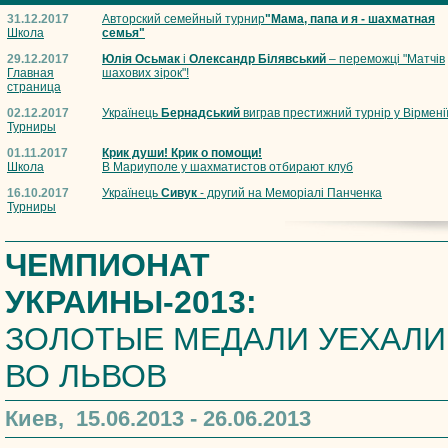
31.12.2017
Авторский семейный турнир
"Мама, папа и я - шахматная
Школа
семья"
29.12.2017
Юлія Осьмак
і
Олександр Білявський
– переможці "Матчів
Главная
шахових зірок"!
страница
02.12.2017
Українець
Бернадський
виграв престижний турнір у Вірмені
Турниры
01.11.2017
Крик души! Крик о помощи!
Школа
В Мариуполе у шахматистов отбирают клуб
16.10.2017
Українець
Сивук
- другий на Меморіалі Панченка
Турниры
ЧЕМПИОНАТ
УКРАИНЫ-2013:
ЗОЛОТЫЕ МЕДАЛИ УЕХАЛИ
ВО ЛЬВОВ
Киев, 15.06.2013 - 26.06.2013