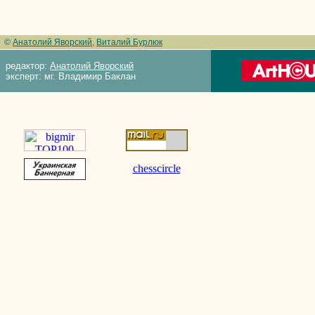
©
Анатолий Яворский
,
Виталий Бурлюк
редактор:
Анатолий Яворский
эксперт: мг. Владимир Баклан
chesscircle