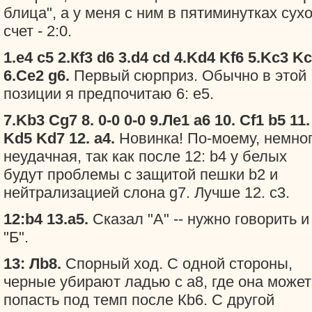
блица", а у меня с ним в пятиминутках сух
счет - 2:0.
1.е4 с5 2.Кf3 d6 3.d4 cd 4.Kd4 Kf6 5.Kc3 K
6.Ce2 g6.
Первый сюрприз. Обычно в этой
позиции я предпочитаю 6: е5.
7.Kb3 Cg7 8. 0-0 0-0 9.Ле1 а6 10. Сf1 b5 11.
Kd5 Kd7 12. a4.
Новинка! По-моему, немно
неудачная, так как после 12: b4 у белых
будут проблемы с защитой пешки b2 и
нейтрализацией слона g7. Лучше 12. c3.
12:b4 13.a5.
Сказал "А" -- нужно говорить и
"Б".
13: Лb8.
Спорный ход. С одной стороны,
черные убирают ладью с а8, где она может
попасть под темп после Кb6. С другой