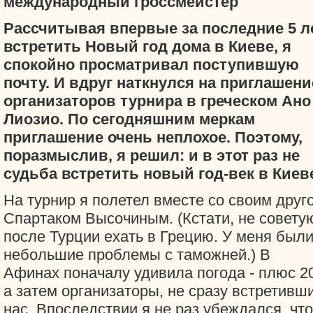
международный гроссмейстер
Рассчитывая впервые за последние 5 л
встретить Новый год дома в Киеве, я
спокойно просматривал поступившую
почту. И вдруг наткнулся на приглашени
организаторов турнира в греческом Ано
Лиозио. По сегодняшним меркам
приглашение очень неплохое. Поэтому,
поразмыслив, я решил: и в этот раз не
судьба встретить новый год-век в Киев
На турнир я полетел вместе со своим друг
Спартаком Высочиным. (Кстати, не совету
после Турции ехать в Грецию. У меня был
небольшие проблемы с таможней.) В
Афинах поначалу удивила погода - плюс 20
а затем организаторы, не сразу встретивш
нас. Впоследствии я не раз убеждался, что