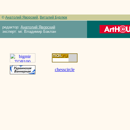
©
Анатолий Яворский
,
Виталий Бурлюк
редактор:
Анатолий Яворский
эксперт: мг. Владимир Баклан
chesscircle