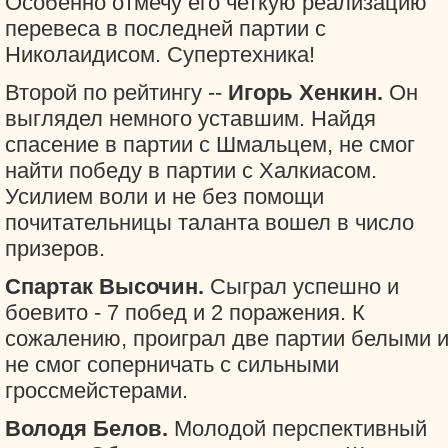
Особенно отмечу его четкую реализацию
перевеса в последней партии с
Николаидисом. Супертехника!
Второй по рейтингу --
Игорь Хенкин.
Он
выглядел немного уставшим. Найдя
спасение в партии с Шмальцем, не смог
найти победу в партии с Халкиасом.
Усилием воли и не без помощи
почитательницы таланта вошел в число
призеров.
Спартак Высочин.
Сыграл успешно и
боевито - 7 побед и 2 поражения. К
сожалению, проиграл две партии белыми 
не смог соперничать с сильными
гроссмейстерами.
Володя Белов.
Молодой перспективный