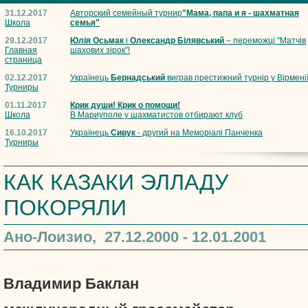
31.12.2017
Авторский семейный турнир
"Мама, папа и я - шахматная
Школа
семья"
29.12.2017
Юлія Осьмак
і
Олександр Білявський
– переможці "Матчів
Главная
шахових зірок"!
страница
02.12.2017
Українець
Бернадський
виграв престижний турнір у Вірмені
Турниры
01.11.2017
Крик души! Крик о помощи!
Школа
В Мариуполе у шахматистов отбирают клуб
16.10.2017
Українець
Сивук
- другий на Меморіалі Панченка
Турниры
КАК КАЗАКИ ЭЛЛАДУ
ПОКОРЯЛИ
Ано-Лоизио, 27.12.2000 - 12.01.2001
Владимир Баклан