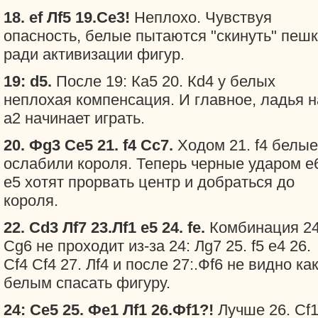
18. ef Лf5 19.Ce3!
Неплохо. Чувствуя
опасность, белые пытаются "скинуть" пешк
ради активизации фигур.
19: d5.
После 19: Ка5 20. Кd4 у белых
неплохая компенсация. И главное, ладья н
а2 начинает играть.
20. Фg3 Ce5 21. f4 Cc7.
Ходом 21. f4 белые
ослабили короля. Теперь черные ударом е
е5 хотят прорвать центр и добраться до
короля.
22. Cd3 Лf7 23.Лf1 e5 24. fe.
Комбинация 24
Cg6 не проходит из-за 24: Лg7 25. f5 e4 26.
Cf4 Cf4 27. Лf4 и после 27:.Фf6 не видно ка
белым спасать фигуру.
24: Ce5 25. Фе1 Лf1 26.Фf1?!
Лучше 26. Сf1