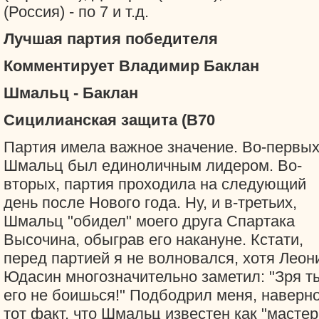
(Россия) - по 7 и т.д.
Лучшая партия победителя
Комментирует Владимир Баклан
Шмальц - Баклан
Сицилианская защита (B70
Партия имела важное значение. Во-первых
Шмальц был единоличным лидером. Во-
вторых, партия проходила на следующий
день после Нового года. Ну, и в-третьих,
Шмальц "обидел" моего друга Спартака
Высочина, обыграв его накануне. Кстати,
перед партией я не волновался, хотя Леон
Юдасин многозначительно заметил: "Зря т
его не боишься!" Подбодрил меня, наверно
тот факт, что Шмальц известен как "мастер