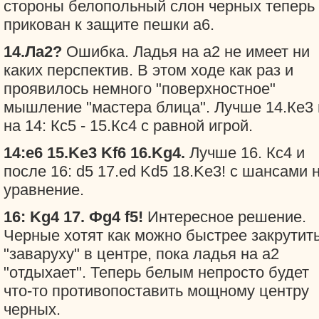
стороны белопольный слон черных теперь
прикован к защите пешки а6.
14.Лa2?
Ошибка. Ладья на а2 не имеет ни
каких перспектив. В этом ходе как раз и
проявилось немного "поверхностное"
мышление "мастера блица". Лучше 14.Ке3 
на 14: Кс5 - 15.Кс4 с равной игрой.
14:e6 15.Ke3 Kf6 16.Kg4.
Лучше 16. Кс4 и
после 16: d5 17.ed Kd5 18.Ke3! с шансами 
уравнение.
16: Kg4 17. Фg4 f5!
Интересное решение.
Черные хотят как можно быстрее закрутит
"заваруху" в центре, пока ладья на а2
"отдыхает". Теперь белым непросто будет
что-то противопоставить мощному центру
черных.