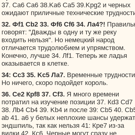
37. Ca6 Ca6 38.Ka6 Ca5 39.Kpg2 и черных
ожидают приличные технические трудности
32. Фf1 Cb2 33. Фf6 Cf6 34. Ла4?!
Правиль
говорят: "Дважды в одну и ту же реку
входить нельзя". Но немецкий народ
отличается трудолюбием и упрямством.
Конечно, лучше 34. Лf1. Теперь же ладья
оказывается в клетке.
34: Сc3 35. Kc5 Ла7.
Временные трудности
Но ничего, скоро подойдет король.
36. Се2 Крf8 37. Cf3.
Я много времени
потратил на изучение позиции 37. Кd3 Cd7
38. Лb4 Cb4 39. Kb4 и после 39: Cb5 40. Сb
ab 41. a6 у белых неплохие шансы удержа
эндшпиль, так как нельзя 41: Кре7 из-за
вилки 42. Кс6. Черные могут сразу не