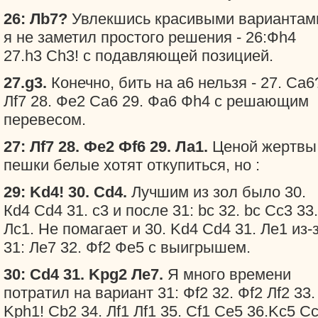
26: Лb7?
Увлекшись красивыми вариантам
я не заметил простого решения - 26:Фh4
27.h3 Ch3! с подавляющей позицией.
27.g3.
Конечно, бить на а6 нельзя - 27. Ca6
Лf7 28. Фе2 Са6 29. Фа6 Фh4 с решающим
перевесом.
27: Лf7 28. Фе2 Фf6 29. Ла1.
Ценой жертвы
пешки белые хотят откупиться, но :
29: Kd4! 30. Cd4.
Лучшим из зол было 30.
Кd4 Cd4 31. c3 и после 31: bc 32. bc Cc3 33.
Лс1. Не помагает и 30. Kd4 Cd4 31. Ле1 из-
31: Ле7 32. Фf2 Фе5 с выигрышем.
30: Cd4 31. Kpg2 Ле7.
Я много времени
потратил на вариант 31: Фf2 32. Фf2 Лf2 33.
Kph1! Cb2 34. Лf1 Лf1 35. Cf1 Ce5 36.Kc5 C