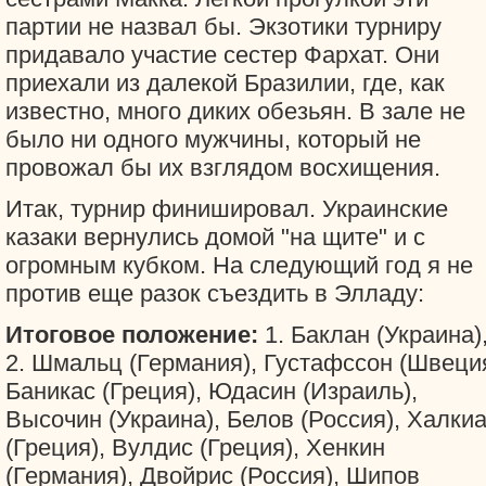
партии не назвал бы. Экзотики турниру
придавало участие сестер Фархат. Они
приехали из далекой Бразилии, где, как
известно, много диких обезьян. В зале не
было ни одного мужчины, который не
провожал бы их взглядом восхищения.
Итак, турнир финишировал. Украинские
казаки вернулись домой "на щите" и с
огромным кубком. На следующий год я не
против еще разок съездить в Элладу:
Итоговое положение:
1. Баклан (Украина)
2. Шмальц (Германия), Густафссон (Швеция
Баникас (Греция), Юдасин (Израиль),
Высочин (Украина), Белов (Россия), Халки
(Греция), Вулдис (Греция), Хенкин
(Германия), Двойрис (Россия), Шипов