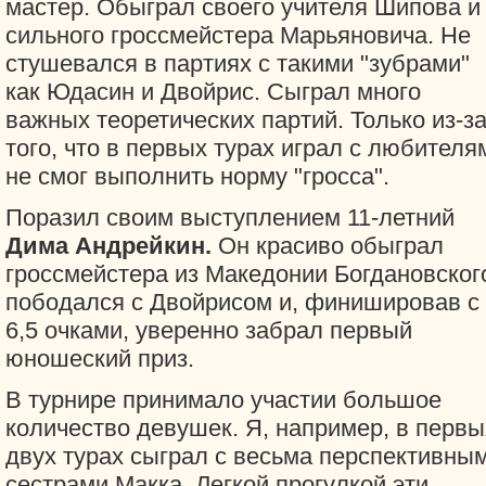
мастер. Обыграл своего учителя Шипова и
сильного гроссмейстера Марьяновича. Не
стушевался в партиях с такими "зубрами"
как Юдасин и Двойрис. Сыграл много
важных теоретических партий. Только из-з
того, что в первых турах играл с любителя
не смог выполнить норму "гросса".
Поразил своим выступлением 11-летний
Дима Андрейкин.
Он красиво обыграл
гроссмейстера из Македонии Богдановског
пободался с Двойрисом и, финишировав с
6,5 очками, уверенно забрал первый
юношеский приз.
В турнире принимало участии большое
количество девушек. Я, например, в первы
двух турах сыграл с весьма перспективны
сестрами Макка. Легкой прогулкой эти