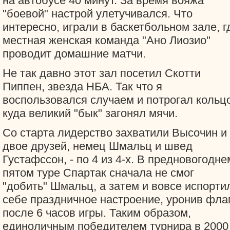
на автобусе 40 минут. За время вояжа
"боевой" настрой улетучивался. Что
интересно, играли в баскетбольном зале, г
местная женская команда "Ано Лиозио"
проводит домашние матчи.
Не так давно этот зал посетил Скотти
Пиппен, звезда НБА. Так что я
воспользовался случаем и потрогал кольцо
куда великий "бык" загонял мячи.
Со старта лидерство захватили Высочин и
двое друзей, немец Шмальц и швед
Густафссон, - по 4 из 4-х. В предновогодне
пятом туре Спартак сначала не смог
"добить" Шмальц, а затем и вовсе испорти
себе праздничное настроение, уронив фла
после 6 часов игры. Таким образом,
единоличным победителем турнира в 2000