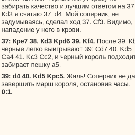
забирать качество и лучшим ответом на 37
Кd3 я считаю 37: d4. Мой соперник, не
задумываясь, сделал ход 37. Cf3. Видимо,
нападение у него в крови.
37: Кре7 38. Кd3 Kpd6 39. Kf4.
После 39. К
черные легко выигрывают 39: Сd7 40. Kd5
Ca4 41. Kc3 Cc2, и черный король подходи
забирает пешку а5.
39: d4 40. Kd5 Kpc5.
Жаль! Соперник не д
завершить марш короля, остановив часы.
0:1.