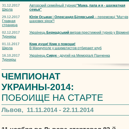
31.12.2017
Авторский семейный турнир
"Мама, папа и я - шахматная
Школа
семья"
29.12.2017
Юлія Осьмак
і
Олександр Білявський
– переможці "Матчів
Главная
шахових зірок"!
страница
02.12.2017
Українець
Бернадський
виграв престижний турнір у Вірмені
Турниры
01.11.2017
Крик души! Крик о помощи!
Школа
В Мариуполе у шахматистов отбирают клуб
16.10.2017
Українець
Сивук
- другий на Меморіалі Панченка
Турниры
ЧЕМПИОНАТ
УКРАИНЫ-2014:
ПОБОИЩЕ НА СТАРТЕ
Львов, 11.11.2014 - 22.11.2014