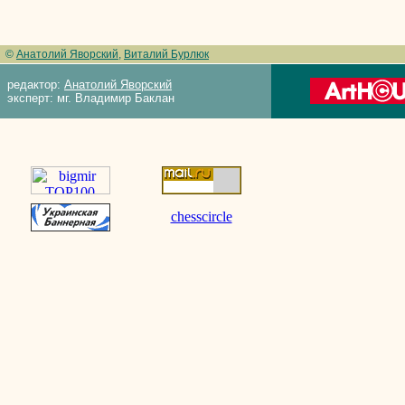
©
Анатолий Яворский
,
Виталий Бурлюк
редактор:
Анатолий Яворский
эксперт: мг. Владимир Баклан
chesscircle