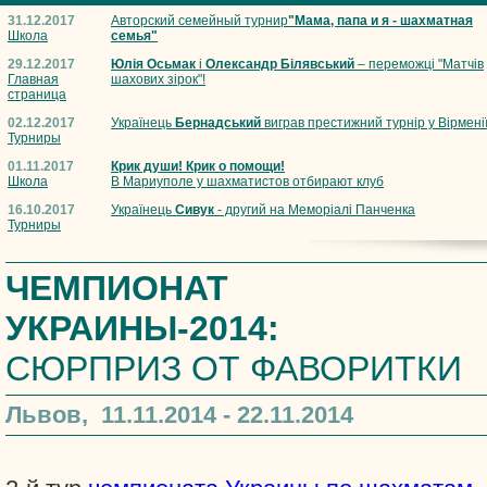
31.12.2017
Авторский семейный турнир
"Мама, папа и я - шахматная
Школа
семья"
29.12.2017
Юлія Осьмак
і
Олександр Білявський
– переможці "Матчів
Главная
шахових зірок"!
страница
02.12.2017
Українець
Бернадський
виграв престижний турнір у Вірмені
Турниры
01.11.2017
Крик души! Крик о помощи!
Школа
В Мариуполе у шахматистов отбирают клуб
16.10.2017
Українець
Сивук
- другий на Меморіалі Панченка
Турниры
ЧЕМПИОНАТ
УКРАИНЫ-2014:
СЮРПРИЗ ОТ ФАВОРИТКИ
Львов, 11.11.2014 - 22.11.2014