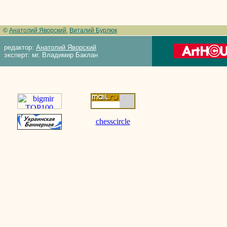
©
Анатолий Яворский
,
Виталий Бурлюк
редактор:
Анатолий Яворский
эксперт: мг. Владимир Баклан
chesscircle