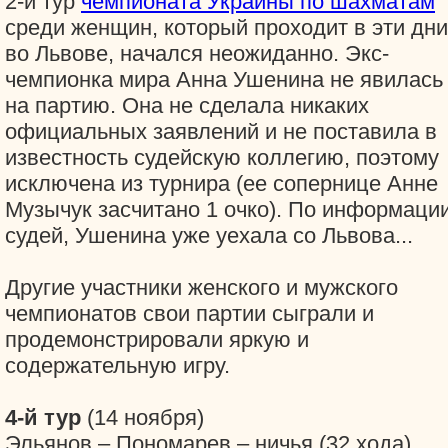
2-й тур
чемпионата Украины по шахматам
среди женщин, который проходит в эти дни
во Львове, начался неожиданно. Экс-
чемпионка мира Анна Ушенина не явилась
на партию. Она не сделала никаких
официальных заявлений и не поставила в
известность судейскую коллегию, поэтому
исключена из турнира (ее сопернице Анне
Музычук засчитано 1 очко). По информаци
судей, Ушенина уже уехала со Львова...
Другие участники женского и мужского
чемпионатов свои партии сыграли и
продемонстрировали яркую и
содержательную игру.
4-й тур
(14 ноября)
Эльянов – Пономарев – ничья (32 хода)