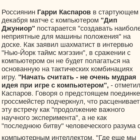
Россиянин
Гарри Каспаров
в стартующем
декабря матче с компьютером
"Дип
Джуниор"
постарается "создавать наибол
неприятные для машины положения" на
доске. Как заявил шахматист в интервью
"Нью-Йорк таймс мэгэзин", в сражении с
компьютером он не будет полагаться на
основанную на тактических комбинациях
игру.
"Начать считать - не очень мудрая
идея при игре с компьютером",
- отмети
Каспаров. Говоря о предстоящем поединке
гроссмейстер подчеркнул, что расценивает
эту встречу как "продолжение важного
научного эксперимента", а не как
"последнюю битву" человеческого разума 
компьютерным интеллектом. "Где еще мы