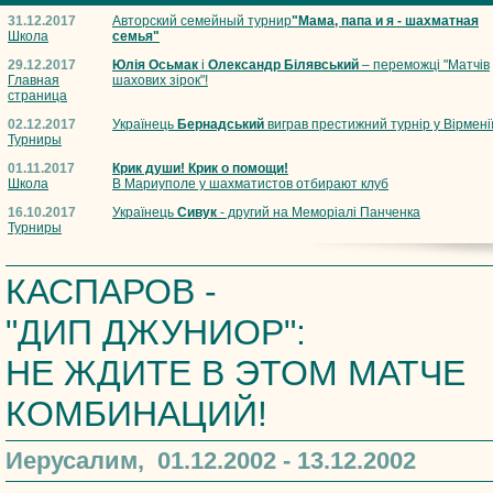
31.12.2017
Авторский семейный турнир
"Мама, папа и я - шахматная
Школа
семья"
29.12.2017
Юлія Осьмак
і
Олександр Білявський
– переможці "Матчів
Главная
шахових зірок"!
страница
02.12.2017
Українець
Бернадський
виграв престижний турнір у Вірмені
Турниры
01.11.2017
Крик души! Крик о помощи!
Школа
В Мариуполе у шахматистов отбирают клуб
16.10.2017
Українець
Сивук
- другий на Меморіалі Панченка
Турниры
КАСПАРОВ -
"ДИП ДЖУНИОР":
НЕ ЖДИТЕ В ЭТОМ МАТЧЕ
КОМБИНАЦИЙ!
Иерусалим, 01.12.2002 - 13.12.2002