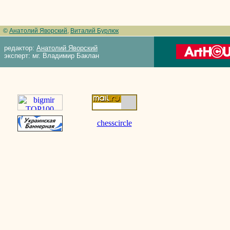
©
Анатолий Яворский
,
Виталий Бурлюк
редактор:
Анатолий Яворский
эксперт: мг. Владимир Баклан
chesscircle