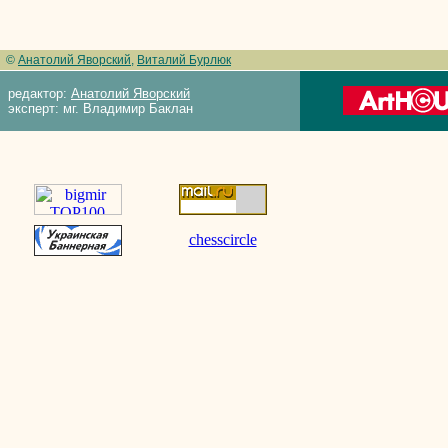
©
Анатолий Яворский
,
Виталий Бурлюк
редактор:
Анатолий Яворский
эксперт: мг. Владимир Баклан
chesscircle