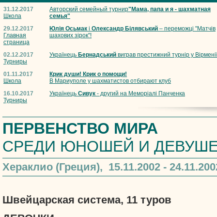
31.12.2017
Авторский семейный турнир
"Мама, папа и я - шахматная
Школа
семья"
29.12.2017
Юлія Осьмак
і
Олександр Білявський
– переможці "Матчів
Главная
шахових зірок"!
страница
02.12.2017
Українець
Бернадський
виграв престижний турнір у Вірмені
Турниры
01.11.2017
Крик души! Крик о помощи!
Школа
В Мариуполе у шахматистов отбирают клуб
16.10.2017
Українець
Сивук
- другий на Меморіалі Панченка
Турниры
ПЕРВЕНСТВО МИРА
СРЕДИ ЮНОШЕЙ И ДЕВУШ
Хераклио (Греция), 15.11.2002 - 24.11.200
Швейцарская система, 11 туров