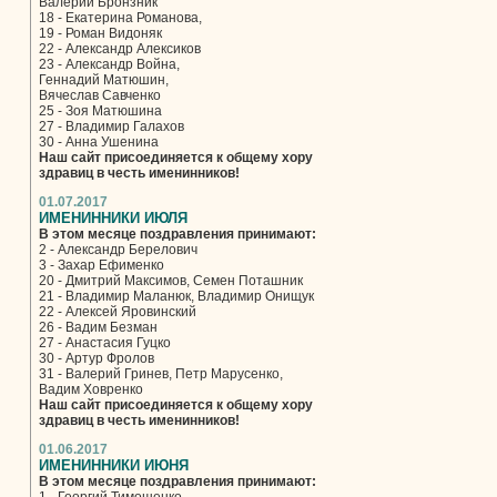
Валерий Бронзник
18 - Екатерина Романова,
19 - Роман Видоняк
22 - Александр Алексиков
23 - Александр Война,
Геннадий Матюшин,
Вячеслав Савченко
25 - Зоя Матюшина
27 - Владимир Галахов
30 - Анна Ушенина
Наш сайт присоединяется к общему хору
здравиц в честь именинников!
01.07.2017
ИМЕНИННИКИ ИЮЛЯ
В этом месяце поздравления принимают:
2 - Александр Берелович
3 - Захар Ефименко
20 - Дмитрий Максимов, Семен Поташник
21 - Владимир Маланюк, Владимир Онищук
22 - Алексей Яровинский
26 - Вадим Безман
27 - Анастасия Гуцко
30 - Артур Фролов
31 - Валерий Гринев, Петр Марусенко,
Вадим Ховренко
Наш сайт присоединяется к общему хору
здравиц в честь именинников!
01.06.2017
ИМЕНИННИКИ ИЮНЯ
В этом месяце поздравления принимают: