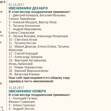
нд в
01.12.2017
ИМЕНИННИКИ ДЕКАБРЯ
ые
В этом месяце поздравления принимают:
1 - Дмитрий Комаров, Виталий Малыкин,
Галина Тимофеева
-
3 - Алексей Мазурок, Виктор Янов
5 - Татьяна Кононенко
7 - Андрей Максименко,
в
Елена Сокальская
ты.
8 - Оксана Возовик, Александр Репринцев
10 - Светлана Козак
и
11 - Татьяна Костак
12 - Мария Декусар, Елена Елина, Татьяна
Морозова
12 - Сергей Бородай
17 - Александр Зубарев
19 - Виктория Артамонова,
Игорь Лабенский
21 - Роман Череватенко
28 - Евгений Мирошниченко
30 - Вячеслав Клюнер
Наш сайт присоединяется к общему хору
здравиц в честь именинников!
й-
31.10.2017
е
ИМЕНИННИКИ НОЯБРЯ
В этом месяце поздравления принимают:
1 - Геннадий Гутман,
Михаил Симанцев
2 - Алена Горескул
 в
4 - Андрей Зонтах,
. А