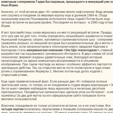
извечным соперником Гарри Каспаровым, прошедшего в минувший уик-э
Нью-Йорке.
Конечно, от этой встречи двух <К> немножко веяло нафталином. Ведь вперв
они сошлись в поединке за мировую корону еще в далеком 1984-м. (Тогда
нынешнему королю Пономареву исполнился лишь годик!) Потом было еще
четыре встречи на высшем уровне. Последняя из которых - в 1990 году в Нью
Йорке.
И вот гроссмейстеры снова вернулись на место решающей встречи. Правда, 
этот раз уже не для того, чтобы определить сильнейшего шахматиста плане
Нынешний поединок, скорее, напоминал соревновательное шоу - соперники
сражались всерьез, но внешний антураж был развлекательным. Да и могло л
быть иначе, если организатором и спонсором нового свидания Карпова и
Каспарова стала
американская компания <Экс3Ди текнолоджис>,
главный
разработчик так называемого трехмерного Интернета. В двух словах об этой
технологии: фирмой созданы удивительные очки, благодаря которым
происходящее на экране компьютера воспринимается в объемном
изображении. При таком <взгляде на жизнь> особенно эффектно смотрятся
зрелищные действа. Так, на открытии матча гости посмотрели в чудо-очках
ролик о соревнованиях Формулы-1. Многие потом еще долго ходили с
открытыми ртами...
Еще один примечательный факт. Если раньше два <К> собирали полные
зрительские залы, то теперь за их поединком в студии медиа-корпорации <Э
би-си ньюс> вживую наблюдали лишь журналисты и несколько десятков
приглашенных. Продвинутые организаторы сделали упор на Интернет - и н
ошиблись! За два дня матча на его официальном сайте побывали почти
миллион пользователей.
Впрочем, порадовали не только устроители встречи, но и ее участники. Все
четыре партии
получились творческими и боевыми (соперники играли по две
день, контроль времени на партию - 25 минут каждому плюс 10 секунд за ход)