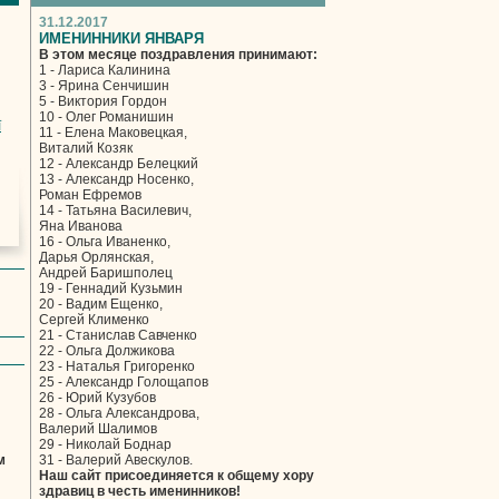
31.12.2017
ИМЕНИННИКИ ЯНВАРЯ
В этом месяце поздравления принимают:
1 - Лариса Калинина
3 - Ярина Сенчишин
5 - Виктория Гордон
10 - Олег Романишин
ї
11 - Елена Маковецкая,
Виталий Козяк
12 - Александр Белецкий
13 - Александр Носенко,
Роман Ефремов
14 - Татьяна Василевич,
Яна Иванова
16 - Ольга Иваненко,
Дарья Орлянская,
Андрей Баришполец
19 - Геннадий Кузьмин
20 - Вадим Ещенко,
Сергей Клименко
21 - Станислав Савченко
22 - Ольга Должикова
23 - Наталья Григоренко
25 - Александр Голощапов
26 - Юрий Кузубов
28 - Ольга Александрова,
Валерий Шалимов
29 - Николай Боднар
м
31 - Валерий Авескулов.
Наш сайт присоединяется к общему хору
здравиц в честь именинников!