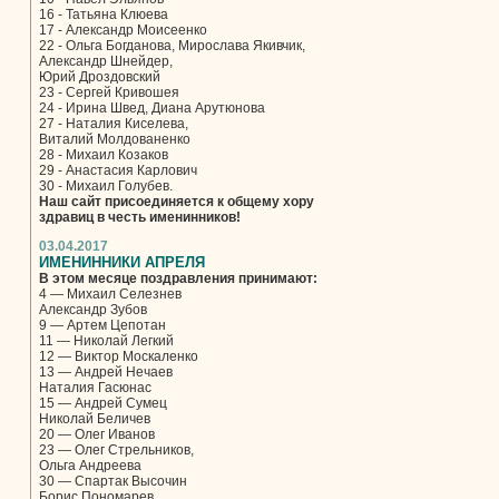
16 - Татьяна Клюева
17 - Александр Моисеенко
22 - Ольга Богданова, Мирослава Якивчик,
Александр Шнейдер,
Юрий Дроздовский
23 - Сергей Кривошея
24 - Ирина Швед, Диана Арутюнова
27 - Наталия Киселева,
Виталий Молдованенко
28 - Михаил Козаков
29 - Анастасия Карлович
30 - Михаил Голубев.
Наш сайт присоединяется к общему хору
здравиц в честь именинников!
03.04.2017
ИМЕНИННИКИ АПРЕЛЯ
В этом месяце поздравления принимают:
4 — Михаил Селезнев
Александр Зубов
9 — Артем Цепотан
11 — Николай Легкий
12 — Виктор Москаленко
13 — Андрей Нечаев
Наталия Гасюнас
15 — Андрей Сумец
Николай Беличев
20 — Олег Иванов
23 — Олег Стрельников,
Ольга Андреева
30 — Спартак Высочин
Борис Пономарев