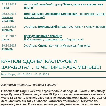
31.12.2017
Авторский семейный турнир
"Мама, папа и я - шахматная
Школа
семья"
29.12.2017
Юлія Осьмак
і
Олександр Білявський
– переможці "Матчів
Главная
шахових зірок"!
страница
02.12.2017
Українець
Бернадський
виграв престижний турнір у Вірмені
Турниры
01.11.2017
Крик души! Крик о помощи!
Школа
В Мариуполе у шахматистов отбирают клуб
16.10.2017
Українець
Сивук
- другий на Меморіалі Панченка
Турниры
КАРПОВ ОДОЛЕЛ КАСПАРОВ И
ЗАРАБОТАЛ... В ЧЕТЫРЕ РАЗА МЕНЬШЕ!
Нью-Йорк, 21.12.2002 - 22.12.2002
Анатолий Яворский, "Шахова Украина"
В последние годы шахматы стремительно молодеют. Скажем, чемпиону
мира Руслану Пономареву всего 19. Гроссмейстерами нынче становятся
уже в 12-13 лет... Тем не менее язык не поворачивается назвать ветерано
легендарного Анатолия Карпова, которому стукнуло 51. Маэстро по-
прежнему на коне! В чем мы лишний раз убедились после его матча с