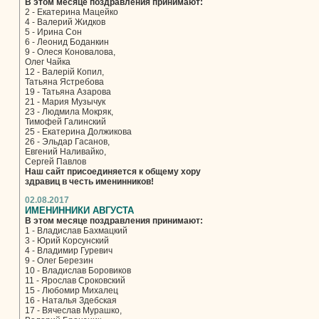
В этом месяце поздравления принимают:
2 - Екатерина Мацейко
4 - Валерий Жидков
5 - Ирина Сон
6 - Леонид Боданкин
9 - Олеся Коновалова,
Олег Чайка
12 - Валерій Копил,
Татьяна Ястребова
19 - Татьяна Азарова
21 - Мария Музычук
23 - Людмила Мокряк,
Тимофей Галинский
25 - Екатерина Должикова
26 - Эльдар Гасанов,
Евгений Наливайко,
Сергей Павлов
Наш сайт присоединяется к общему хору
здравиц в честь именинников!
02.08.2017
ИМЕНИННИКИ АВГУСТА
В этом месяце поздравления принимают:
1 - Владислав Бахмацкий
3 - Юрий Корсунский
4 - Владимир Гуревич
9 - Олег Березин
10 - Владислав Боровиков
11 - Ярослав Сроковский
15 - Любомир Михалец
16 - Наталья Здебская
17 - Вячеслав Мурашко,