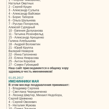
1 - Георгий Тимошенко,
Наталья Омутных
2 - Сергей Куцин
3 - Александр Сулыпа
4 - Александр Вайсман
5 - Борис Таборов
6 - Ольга Шальнева
7 - Руслан Погорелов,
Алексей Сурядный
10 - Евгения Долуханова
11 - Татьяна Розенфельд
15 - Александр Арещенко
Галина Алябышева
18 - Андрей Волокитин
21 - Юрий Круппа
Валерий Неверов
22 - Инна Гапоненко
23 - Елена Некрасова
25 - Антон Коробов
27 - Семен Губницкий
Наш сайт присоединяется к общему хору
здравиц в честь именинников!
01.05.2017
ИМЕНИННИКИ МАЯ
В этом месяце поздравления принимают:
1 - Владимир Сергеев
2 - Светлана Чередниченко
3 - Леонид Шмутер, Михаил Недобора,
Сергей Шевченко
4 - Сергей Овсеевич
5 - Наталия Жукова
10 - Павел Эльянов