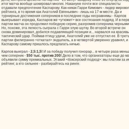
итог матча вообще шокировал многих. Накануне почти все специалисты
отдавали предпочтение Каспарову. Как-никак Гарри Кимович - лидер мирово
рейтинга, в то время как Анатолий Евгеньевич - лишь на 17-м месте. Да и
турнирные достижения соперников в последние годы несравнимы - Карпов
выигрывает изредка, Каспаров же <утюжит> все состязания подряд. И в пер
партии матча он продолжил победную серию, разгромив соперника черными
Но, похоже, эта легкость сыграла с Гарри злую шутку. Во второй встрече он
снова доминировал, добился подавляющей позиции и... нарвался на красив
тактический удар. Поймав птицу удачи, Анатолий уже не отпустил ее. В трет
партии филигранно <откатал> эндшпиль, а в четвертой уверенно уравнял, и
Каспарову самому пришлось предлагать ничью.
Карпов выиграл -
2,5:1,5!
И за победу получил гонорар... в четыре раза мень
чем соперник -
$50 тыс. против 200!
Дело в том, что организаторы еще до м
объявили сумму премиальных. Этакий <боксерский подход>: мы платим за и
рейтинг, а кто сильнее - разбирайтесь на ринге.