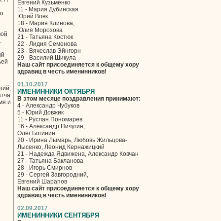
Евгений Кузьменко
11 - Мария Дубинская
го
Юрий Вовк
18 - Мария Клинова,
Юлия Морозова
вой
21 - Татьяна Костюк
.
22 - Лидия Семенова
23 - Вячеслав Эйнгорн
ый
29 - Василий Шикула
ьей
Наш сайт присоединяется к общему хору
здравиц в честь именинников!
01.10.2017
ший,
ИМЕНИННИКИ ОКТЯБРЯ
атча
В этом месяце поздравления принимают:
мя и
4 - Александр Чубуков
5 - Юрий Довжик
11 - Руслан Пономарев
16 - Александр Пичугин,
Олег Богинин
20 - Ирина Лымарь, Любовь Жильцова-
Лысенко, Леонид Кернажицкий
21 - Надежда Ядвижена, Александр Ковчан
27 - Татьяна Бакланова
28 - Игорь Смирнов
29 - Сергей Завгородний,
Евгений Шарапов
Наш сайт присоединяется к общему хору
здравиц в честь именинников!
02.09.2017
ИМЕНИННИКИ СЕНТЯБРЯ