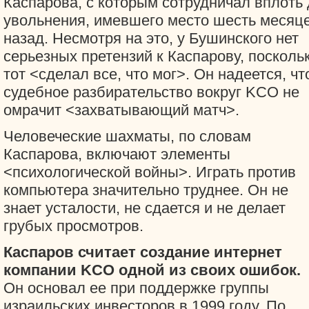
Каспарова, с которым сотрудничал вплоть 
увольнения, имевшего место шесть месяц
назад. Несмотря на это, у Бушинского нет
серьезных претензий к Каспарову, посколь
тот <сделал все, что мог>. Он надеется, чт
судебное разбирательство вокруг KCO не
омрачит <захватывающий матч>.
Человеческие шахматы, по словам
Каспарова, включают элементы
<психологической войны>. Играть против
компьютера значительно труднее. Он не
знает усталости, не сдается и не делает
грубых просмотров.
Каспаров считает создание интернет
компании KCO одной из своих ошибок.
Он основал ее при поддержке группы
израильских инвесторов в 1999 году. По