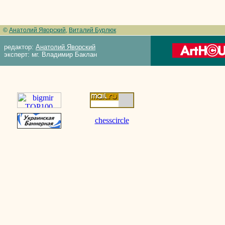
©
Анатолий Яворский
,
Виталий Бурлюк
редактор:
Анатолий Яворский
эксперт: мг. Владимир Баклан
chesscircle