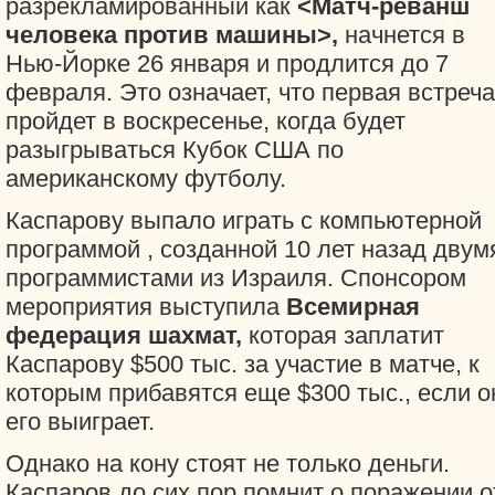
разрекламированный как
<Матч-реванш
человека против машины>,
начнется в
Нью-Йорке 26 января и продлится до 7
февраля. Это означает, что первая встреча
пройдет в воскресенье, когда будет
разыгрываться Кубок США по
американскому футболу.
Каспарову выпало играть с компьютерной
программой
, созданной 10 лет назад двум
программистами из Израиля. Спонсором
мероприятия выступила
Всемирная
федерация шахмат,
которая заплатит
Каспарову $500 тыс. за участие в матче, к
которым прибавятся еще $300 тыс., если о
его выиграет.
Однако на кону стоят не только деньги.
Каспаров до сих пор помнит о поражении о