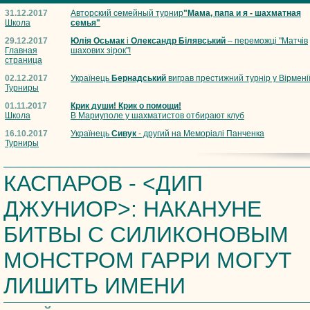
31.12.2017
Авторский семейный турнир
"Мама, папа и я - шахматная
Школа
семья"
29.12.2017
Юлія Осьмак
і
Олександр Білявський
– переможці "Матчів
Главная
шахових зірок"!
страница
02.12.2017
Українець
Бернадський
виграв престижний турнір у Вірмені
Турниры
01.11.2017
Крик души! Крик о помощи!
Школа
В Мариуполе у шахматистов отбирают клуб
16.10.2017
Українець
Сивук
- другий на Меморіалі Панченка
Турниры
КАСПАРОВ - <ДИП
ДЖУНИОР>: НАКАНУНЕ
БИТВЫ С СИЛИКОНОВЫМ
МОНСТРОМ ГАРРИ МОГУТ
ЛИШИТЬ ИМЕНИ