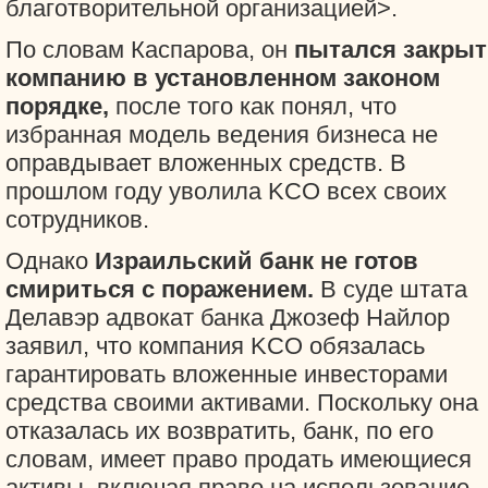
благотворительной организацией>.
По словам Каспарова, он
пытался закры
компанию в установленном законом
порядке,
после того как понял, что
избранная модель ведения бизнеса не
оправдывает вложенных средств. В
прошлом году уволила KCO всех своих
сотрудников.
Однако
Израильский банк не готов
смириться с поражением.
В суде штата
Делавэр адвокат банка Джозеф Найлор
заявил, что компания KCO обязалась
гарантировать вложенные инвесторами
средства своими активами. Поскольку она
отказалась их возвратить, банк, по его
словам, имеет право продать имеющиеся
активы, включая право на использование