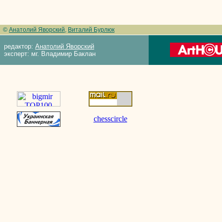
©
Анатолий Яворский
,
Виталий Бурлюк
редактор:
Анатолий Яворский
эксперт: мг. Владимир Баклан
chesscircle