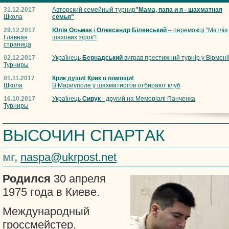
31.12.2017
Авторский семейный турнир
"Мама, папа и я - шахматная
Школа
семья"
29.12.2017
Юлія Осьмак
і
Олександр Білявський
– переможці "Матчів
Главная
шахових зірок"!
страница
02.12.2017
Українець
Бернадський
виграв престижний турнір у Вірмені
Турниры
01.11.2017
Крик души! Крик о помощи!
Школа
В Мариуполе у шахматистов отбирают клуб
16.10.2017
Українець
Сивук
- другий на Меморіалі Панченка
Турниры
ВЫСОЧИН СПАРТAК
мг,
naspa@ukrpost.net
Родился
30 апреля
1975 года в Киеве.
Международный
гроссмейстер.